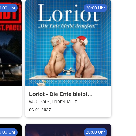
9:00 Uhr
20:00 Uhr
Loriot - Die Ente bleibt
draußen!
Wolfenbüttel, LINDENHALLE
WOLFENBÜTTEL
06.01.2027
0:00 Uhr
20:00 Uhr