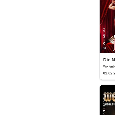
Die N
erfol
Wolfenb
WOLFE
aller
02.02.