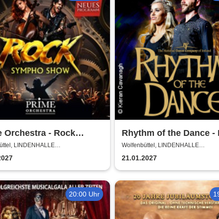
 Orchestra - Rock
Rhythm of the Dance - 
ho Show
2027
üttel, LINDENHALLE
Wolfenbüttel, LINDENHALLE
NBÜTTEL
WOLFENBÜTTEL
2027
21.01.2027
20:00 Uhr
1