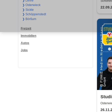
Lebe
❯ Lehre
Schönin
❯ Osterwieck
22.09.
❯ Sickte
❯ Schöppenstedt
❯ Börßum
Freizeit
Immobilien
Autos
Jobs
Studi
Osterwi
26.11.