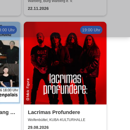
Kulinarischer Genuss und
Warberg, Burg Warberg e. V.
garantierte Unterhaltung
22.11.2026
8:00 Uhr
19:00 Uhr
ang -
Lacrimas Profundere
Wolfenbüttel, KUBA-KULTURHALLE
ANZ
29.08.2026