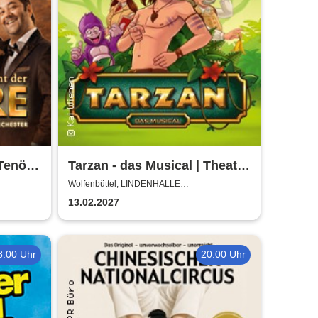
Tenöre
Tarzan - das Musical | Theater
nd ohne
Liberi
Wolfenbüttel, LINDENHALLE
WOLFENBÜTTEL
g
13.02.2027
8:00 Uhr
20:00 Uhr