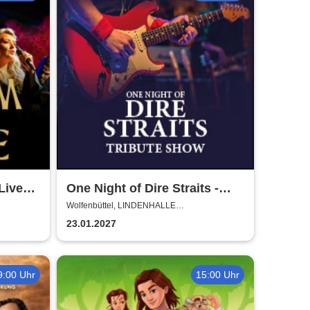
Live
One Night of Dire Straits -
Tribute Show
Wolfenbüttel, LINDENHALLE
WOLFENBÜTTEL
23.01.2027
9:00 Uhr
15:00 Uhr