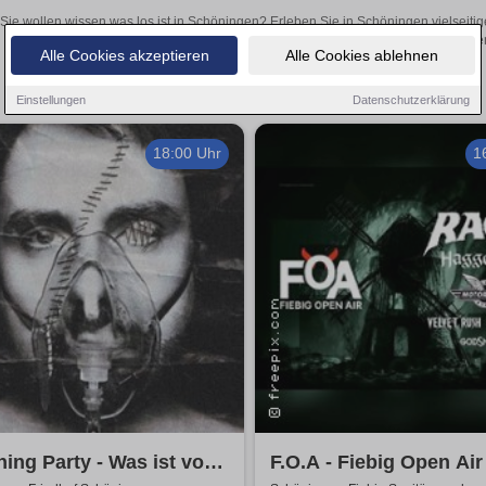
Sie wollen wissen was los ist in Schöningen? Erleben Sie in Schöningen vielseiti
Theateraufführungen oder aufregende Veranstaltungen in Schöningen –
Alle Cookies akzeptieren
Alle Cookies ablehnen
Einstellungen
Datenschutzerklärung
18:00 Uhr
1
ning Party - Was ist vom
F.O.A - Fiebig Open Air