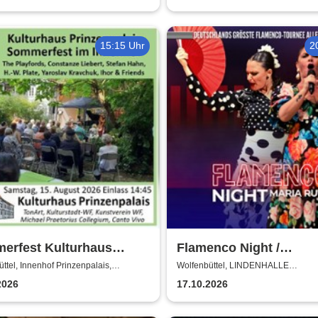
15:15 Uhr
2
erfest Kulturhaus
Flamenco Night /
enpalais
Flamencomanía Tour 26
ttel, Innenhof Prinzenpalais,
Wolfenbüttel, LINDENHALLE
ttel
WOLFENBÜTTEL
Deutschlands größte
2026
17.10.2026
Flamenco-Tournee