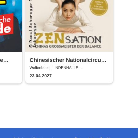
e
Chinesischer Nationalcircus -
ade
ZENsation - Chinas
Wolfenbüttel, LINDENHALLE
WOLFENBÜTTEL
Grossmeister der Balance
23.04.2027