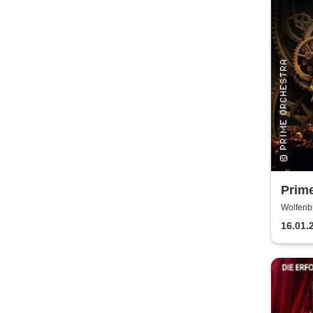
Prime
Symp
Wolfenb
WOLFE
16.01.