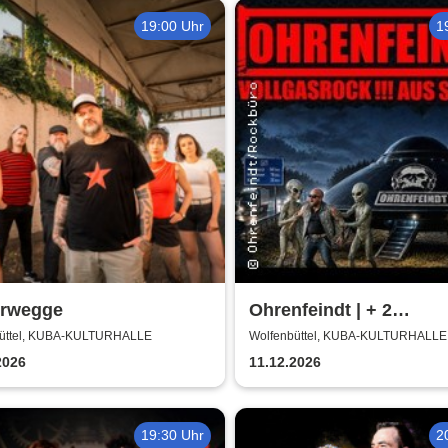
19:00 Uhr
1
erwegge
Ohrenfeindt | + 2
Supportbands
üttel, KUBA-KULTURHALLE
Wolfenbüttel, KUBA-KULTURHALLE
2026
11.12.2026
19:30 Uhr
2