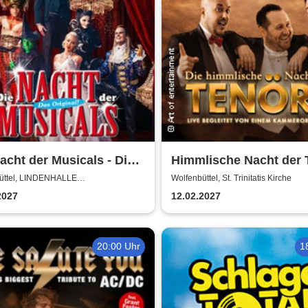
acht der Musicals - Die
Himmlische Nacht der 
greichste Musicalgala
- Das Original - Live u
üttel, LINDENHALLE
Wolfenbüttel, St. Trinitatis Kirche
NBÜTTEL
 Zeiten
technische Verstärkun
2027
12.02.2027
20:00 Uhr
1