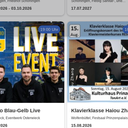
n zu erwarten?
gen, Friedhof Schöningen
Schöningen, Fiebig Sanitär-, und
Heizungstechnik
2026 - 03.10.2026
17.07.2027
19:00 Uhr
1
o Blau-Gelb Live
Klavierklasse Haiou Zh
Eröffnungskonzert des
eck, Eventwerk Osterwieck
Wolfenbüttel, Festsaal Prinzenpalais
Meisterkurses RESON
2026
15.08.2026