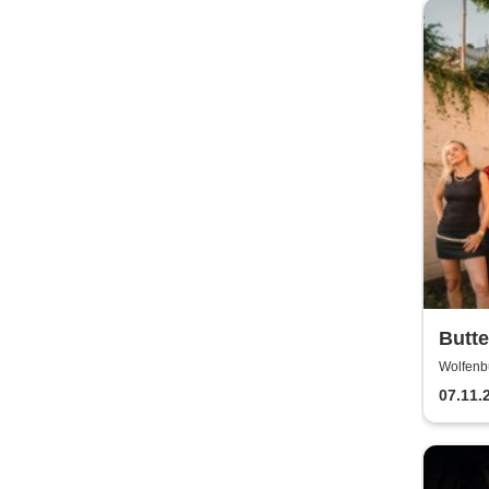
Butt
Wolfenb
07.11.