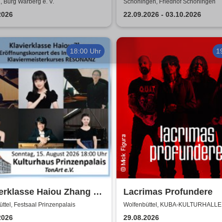
narischer Genuss und
Leben zu erwarten?
 Burg Warberg e. V.
Schöningen, Friedhof Schöningen
tierte Unterhaltung
2026
22.09.2026 - 03.10.2026
18:00 Uhr
1
erklasse Haiou Zhang -
Lacrimas Profundere
fnungskonzert des
ttel, Festsaal Prinzenpalais
Wolfenbüttel, KUBA-KULTURHALLE
terkurses RESONANZ
2026
29.08.2026