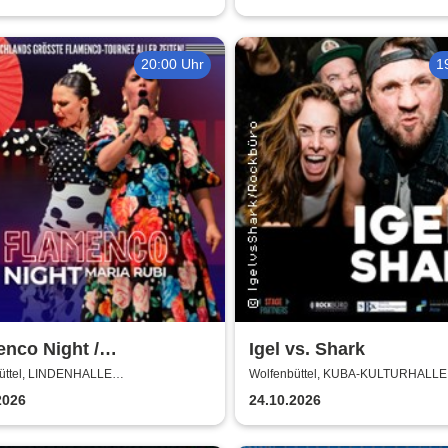
20:00 Uhr
1
nco Night /
Igel vs. Shark
encomanía Tour 26/27 -
üttel, LINDENHALLE
Wolfenbüttel, KUBA-KULTURHALLE
NBÜTTEL
schlands größte
2026
24.10.2026
enco-Tournee