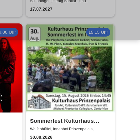
Schöningen, Fiebig Sanitär-, und
Heizungstechnik
17.07.2027
9:00 Uhr
15:15 Uhr
Sommerfest Kulturhaus
Prinzenpalais
Wolfenbüttel, Innenhof Prinzenpalais,
Wolfenbüttel
30.08.2026