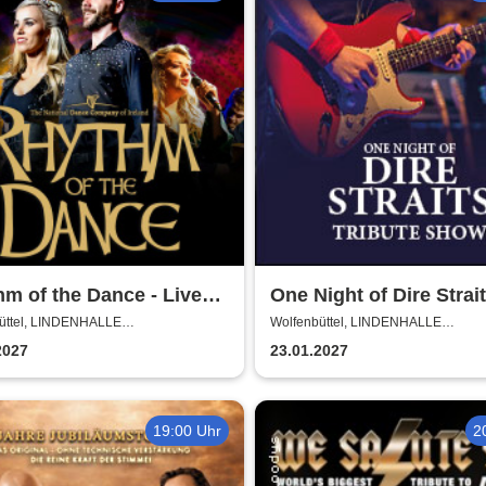
m of the Dance - Live
One Night of Dire Strait
Tribute Show
üttel, LINDENHALLE
Wolfenbüttel, LINDENHALLE
NBÜTTEL
WOLFENBÜTTEL
2027
23.01.2027
19:00 Uhr
2