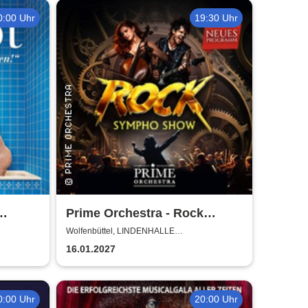
0:00 Uhr
19:30 Uhr
Prime Orchestra - Rock
Sympho Show
Wolfenbüttel, LINDENHALLE
WOLFENBÜTTEL
16.01.2027
0:00 Uhr
20:00 Uhr