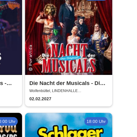
s -
Die Nacht der Musicals - Die
erfolgreichste Musicalgala
Wolfenbüttel, LINDENHALLE
WOLFENBÜTTEL
aller Zeiten
02.02.2027
0:00 Uhr
18:00 Uhr