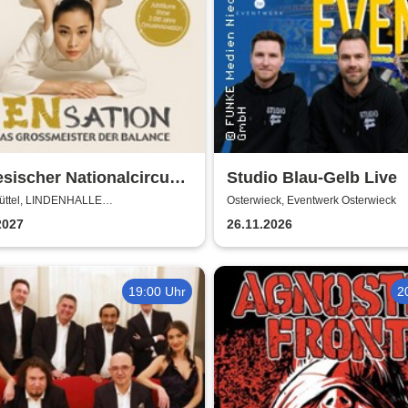
sischer Nationalcircus -
Studio Blau-Gelb Live
tion - Chinas
üttel, LINDENHALLE
Osterwieck, Eventwerk Osterwieck
NBÜTTEL
smeister der Balance
2027
26.11.2026
19:00 Uhr
2