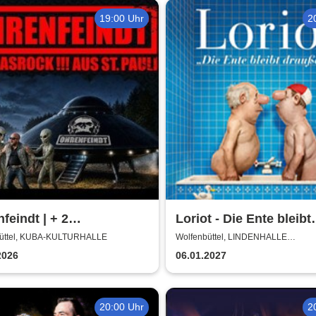
19:00 Uhr
2
feindt | + 2
Loriot - Die Ente bleibt
ortbands
draußen!
üttel, KUBA-KULTURHALLE
Wolfenbüttel, LINDENHALLE
WOLFENBÜTTEL
2026
06.01.2027
20:00 Uhr
2