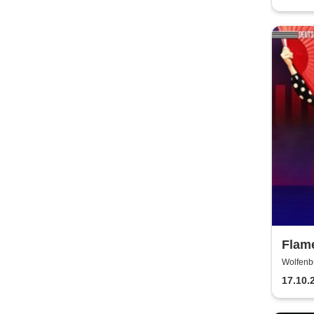
Flame
Flam
Wolfenb
WOLFE
Deut
17.10.
Flam