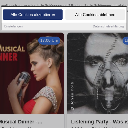
e wollen wissen was los ist in Schöppenstedt? Erleben Sie in Schöppenstedt vielse
Theateraufführungen oder aufregende Veranstaltungen in Schöppenstedt
Alle Cookies akzeptieren
Alle Cookies ablehnen
Einstellungen
Datenschutzerklärung
17:00 Uhr
1
usical Dinner -
Listening Party - Was i