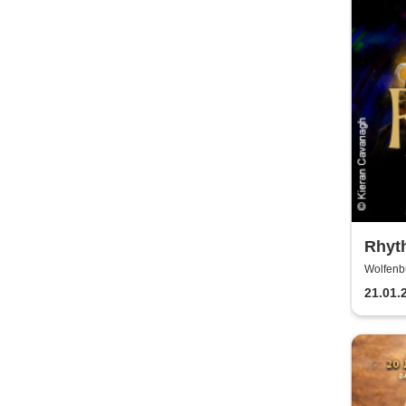
Rhyth
2027
Wolfenb
WOLFE
21.01.