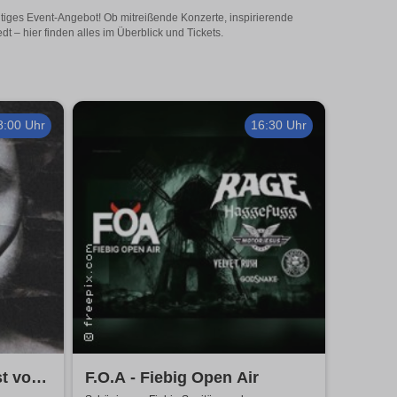
itiges Event-Angebot! Ob mitreißende Konzerte, inspirierende
 – hier finden alles im Überblick und Tickets.
8:00 Uhr
16:30 Uhr
st vom
F.O.A - Fiebig Open Air