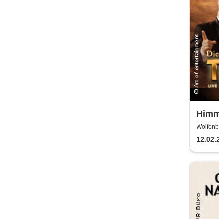
Himm
- Das
Wolfenbüt
techn
12.02.