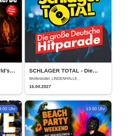
ld's
SCHLAGER TOTAL - Die
DC
große deutsche Hitparade
Wolfenbüttel, LINDENHALLE
WOLFENBÜTTEL
16.04.2027
9:00 Uhr
13:00 Uhr