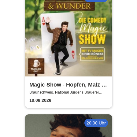
Magic Show - Hopfen, Malz &
Wunder - Kevin Köneke
Braunschweig, National Jürgens Brauerei
GmbH
19.08.2026
20:00 Uhr