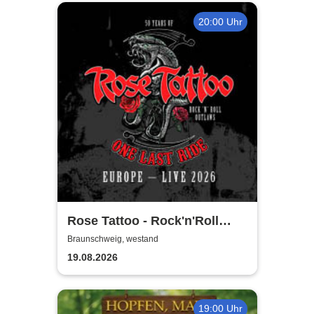
20:00 Uhr
Rose Tattoo - Rock'n'Roll
Outlaws – One Last Ride
Braunschweig, westand
19.08.2026
19:00 Uhr