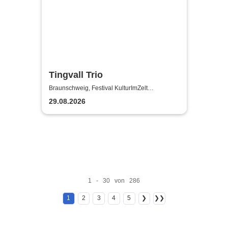
Tingvall Trio
Braunschweig, Festival KulturImZelt
Braunschweig
29.08.2026
1 - 30 von 286
1
2
3
4
5
❯
❯❯