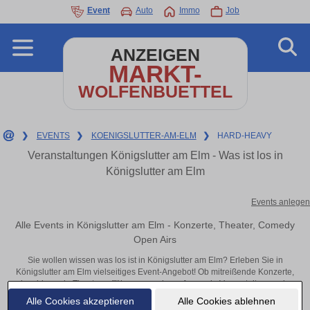
Event
Auto
Immo
Job
ANZEIGEN
MARKT-
WOLFENBUETTEL
❯
EVENTS
❯
KOENIGSLUTTER-AM-ELM
❯
HARD-HEAVY
Veranstaltungen Königslutter am Elm - Was ist los in
Königslutter am Elm
Events anlegen
Alle Events in Königslutter am Elm - Konzerte, Theater, Comedy
Open Airs
Sie wollen wissen was los ist in Königslutter am Elm? Erleben Sie in
Königslutter am Elm vielseitiges Event-Angebot! Ob mitreißende Konzerte,
inspirierende Theateraufführungen oder aufregende Veranstaltungen in
Königslutter am Elm – hier finden alles im Überblick und Tickets.
Alle Cookies akzeptieren
Alle Cookies ablehnen