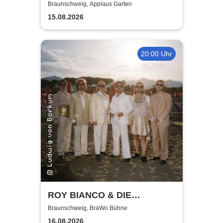
Mitternachtskonzert
Braunschweig, Applaus Garten
15.08.2026
20:00 Uhr
ROY BIANCO & DIE
ABBRUNZATI BOYS - LIVE
Braunschweig, BraWo Bühne
2026
16.08.2026