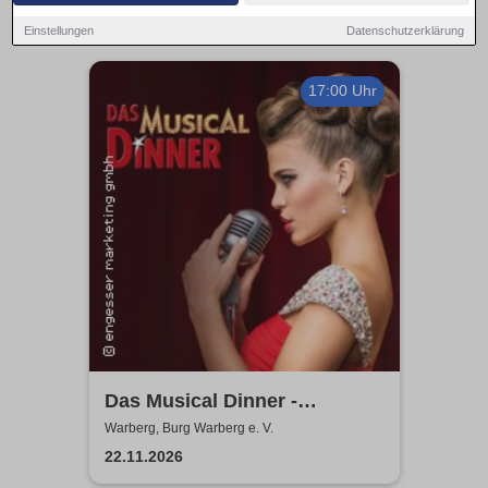
Einstellungen
Datenschutzerklärung
17:00 Uhr
Das Musical Dinner -
Kulinarischer Genuss und
Warberg, Burg Warberg e. V.
garantierte Unterhaltung
22.11.2026