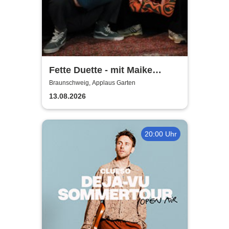
Fette Duette - mit Maike
Jacobs & Markus Schultze
Braunschweig, Applaus Garten
13.08.2026
20:00 Uhr