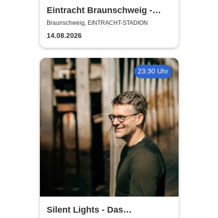
Eintracht Braunschweig -
Saison 2026/27
Braunschweig, EINTRACHT-STADION
14.08.2026
23:30 Uhr
Silent Lights - Das