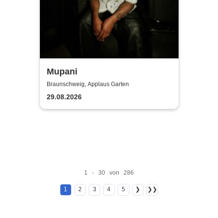
Mupani
Braunschweig, Applaus Garten
29.08.2026
1 - 30 von 286
1
2
3
4
5
❯
❯❯