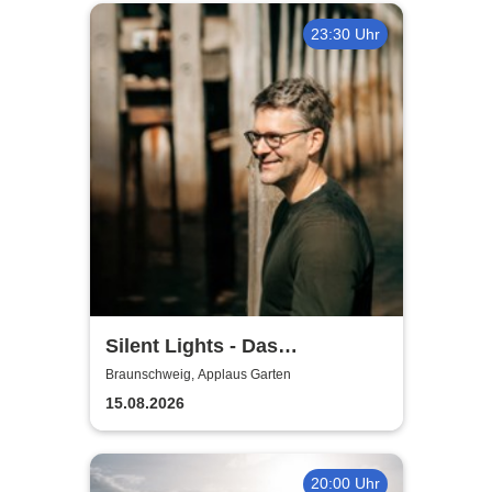
23:30 Uhr
Silent Lights - Das
Mitternachtskonzert
Braunschweig, Applaus Garten
15.08.2026
20:00 Uhr