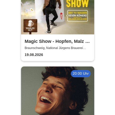
Magic Show - Hopfen, Malz &
Wunder - Kevin Köneke
Braunschweig, National Jürgens Brauerei
GmbH
19.08.2026
20:00 Uhr