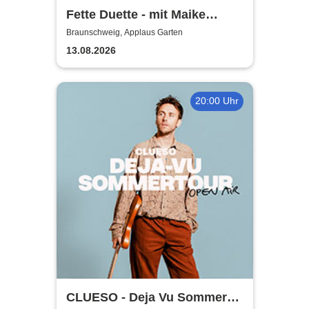
Fette Duette - mit Maike
Jacobs & Markus Schultze
Braunschweig, Applaus Garten
13.08.2026
20:00 Uhr
CLUESO - Deja Vu Sommer