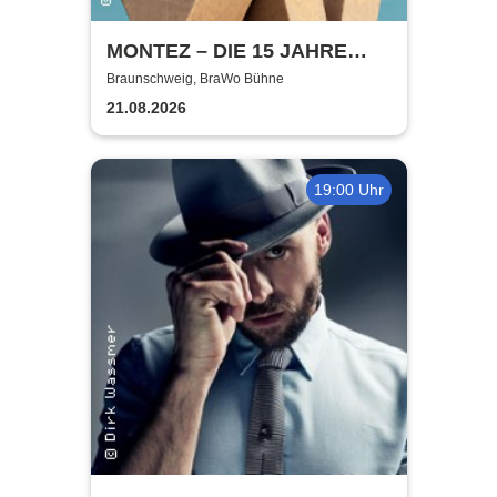
MONTEZ – DIE 15 JAHRE
MONTEZ – TOUR
Braunschweig, BraWo Bühne
21.08.2026
19:00 Uhr