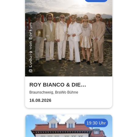
ROY BIANCO & DIE
ABBRUNZATI BOYS - LIVE
Braunschweig, BraWo Bühne
2026
16.08.2026
19:30 Uhr