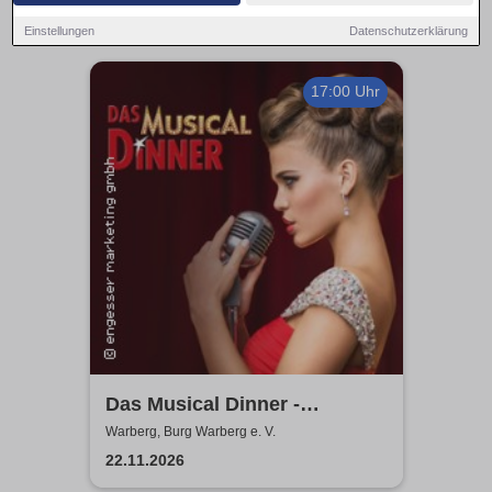
Einstellungen
Datenschutzerklärung
17:00 Uhr
Das Musical Dinner -
Kulinarischer Genuss und
Warberg, Burg Warberg e. V.
garantierte Unterhaltung
22.11.2026