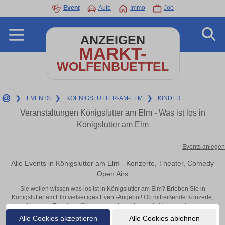
Event
Auto
Immo
Job
ANZEIGEN
MARKT-
WOLFENBUETTEL
❯
EVENTS
❯
KOENIGSLUTTER-AM-ELM
❯
KINDER
Veranstaltungen Königslutter am Elm - Was ist los in
Königslutter am Elm
Events anlegen
Alle Events in Königslutter am Elm - Konzerte, Theater, Comedy
Open Airs
Sie wollen wissen was los ist in Königslutter am Elm? Erleben Sie in
Königslutter am Elm vielseitiges Event-Angebot! Ob mitreißende Konzerte,
inspirierende Theateraufführungen oder aufregende Veranstaltungen in
Königslutter am Elm – hier finden alles im Überblick und Tickets.
Alle Cookies akzeptieren
Alle Cookies ablehnen