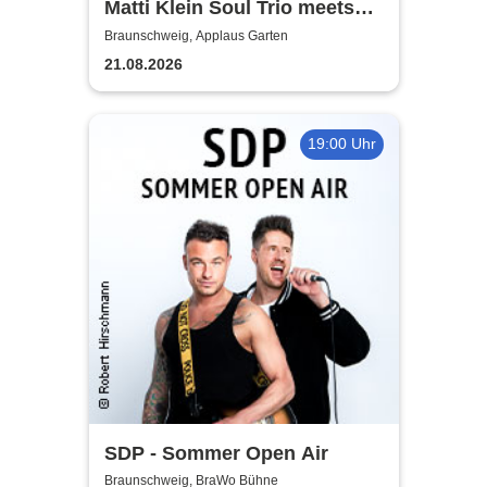
Matti Klein Soul Trio meets
Max Mutzke
Braunschweig, Applaus Garten
21.08.2026
19:00 Uhr
SDP - Sommer Open Air
Braunschweig, BraWo Bühne