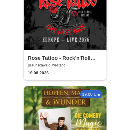
Rose Tattoo - Rock'n'Roll
Outlaws – One Last Ride
Braunschweig, westand
19.08.2026
19:00 Uhr