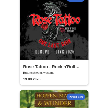
Rose Tattoo - Rock'n'Roll
Outlaws – One Last Ride
Braunschweig, westand
19.08.2026
19:00 Uhr