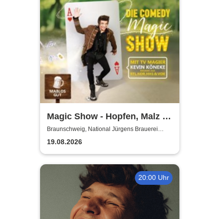
Magic Show - Hopfen, Malz &
Wunder - Kevin Köneke
Braunschweig, National Jürgens Brauerei
GmbH
19.08.2026
20:00 Uhr