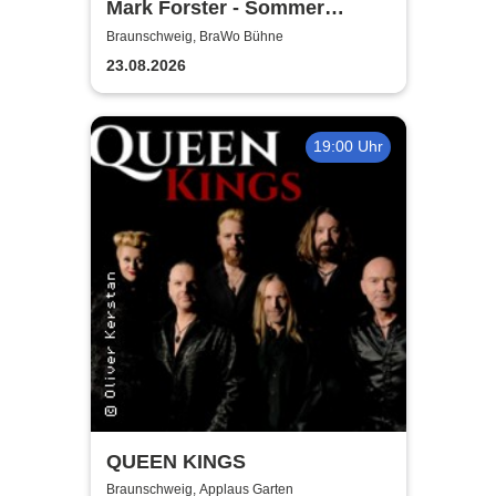
Mark Forster - Sommer
Shows 2026
Braunschweig, BraWo Bühne
23.08.2026
19:00 Uhr
QUEEN KINGS
Braunschweig, Applaus Garten