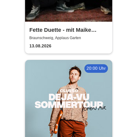
Fette Duette - mit Maike
Jacobs & Markus Schultze
Braunschweig, Applaus Garten
13.08.2026
20:00 Uhr