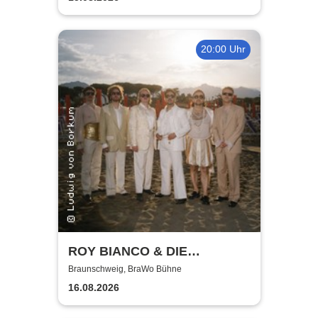
20:00 Uhr
ROY BIANCO & DIE
ABBRUNZATI BOYS - LIVE
Braunschweig, BraWo Bühne
2026
16.08.2026