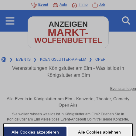
Event
Auto
Immo
Job
ANZEIGEN
MARKT-
WOLFENBUETTEL
❯
EVENTS
❯
KOENIGSLUTTER-AM-ELM
❯
OPER
Veranstaltungen Königslutter am Elm - Was ist los in
Königslutter am Elm
Events anlegen
Alle Events in Königslutter am Elm - Konzerte, Theater, Comedy
Open Airs
Sie wollen wissen was los ist in Königslutter am Elm? Erleben Sie in
Königslutter am Elm vielseitiges Event-Angebot! Ob mitreißende Konzerte,
inspirierende Theateraufführungen oder aufregende Veranstaltungen in
Königslutter am Elm – hier finden alles im Überblick und Tickets.
Alle Cookies akzeptieren
Alle Cookies ablehnen