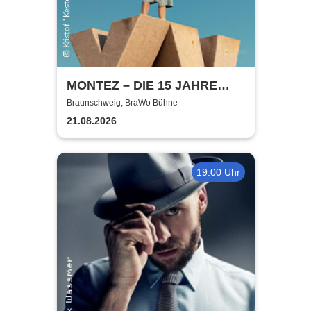
MONTEZ – DIE 15 JAHRE
MONTEZ – TOUR
Braunschweig, BraWo Bühne
21.08.2026
19:00 Uhr