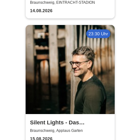
Saison 2026/27
Braunschweig, EINTRACHT-STADION
14.08.2026
23:30 Uhr
Silent Lights - Das
Mitternachtskonzert
Braunschweig, Applaus Garten
15.08.2026