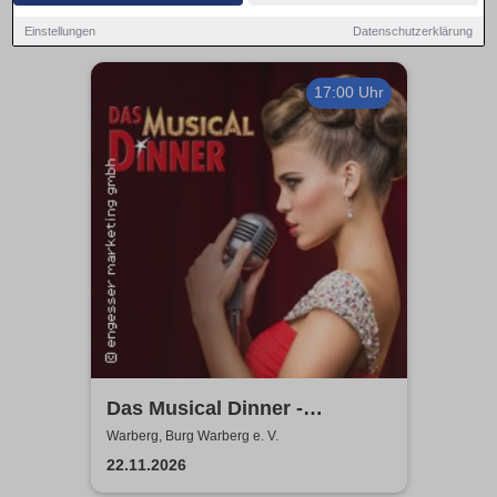
Einstellungen
Datenschutzerklärung
17:00 Uhr
Das Musical Dinner -
Kulinarischer Genuss und
Warberg, Burg Warberg e. V.
garantierte Unterhaltung
22.11.2026