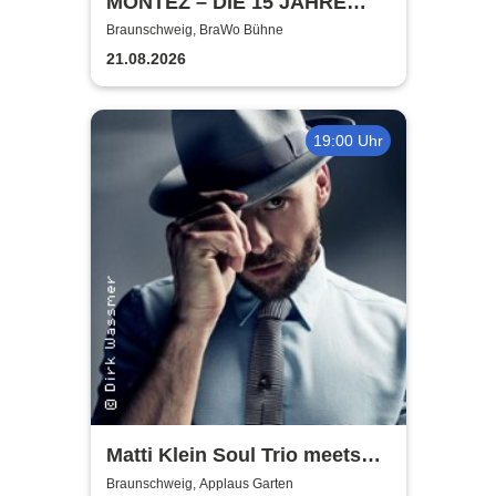
MONTEZ – DIE 15 JAHRE
MONTEZ – TOUR
Braunschweig, BraWo Bühne
21.08.2026
19:00 Uhr
Matti Klein Soul Trio meets
Max Mutzke
Braunschweig, Applaus Garten