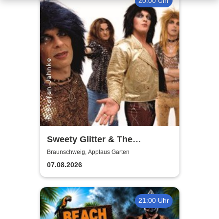
20:00 Uhr
Sweety Glitter & The
Sweethearts - Live 2026
Braunschweig, Applaus Garten
07.08.2026
21:00 Uhr