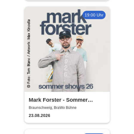
19:00 Uhr
Mark Forster - Sommer
Shows 2026
Braunschweig, BraWo Bühne
23.08.2026