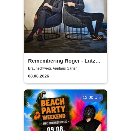
Remembering Roger - Lutz
Krajenski Big Band feat. Atrin
Braunschweig, Applaus Garten
Madani
08.08.2026
13:00 Uhr