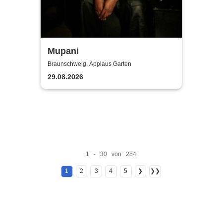
Mupani
Braunschweig, Applaus Garten
29.08.2026
1 - 30 von 284
1
2
3
4
5
❯
❯❯