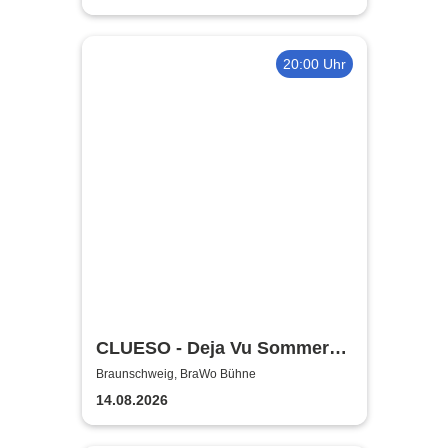
20:00 Uhr
CLUESO - Deja Vu Sommer
Open Air
Braunschweig, BraWo Bühne
14.08.2026