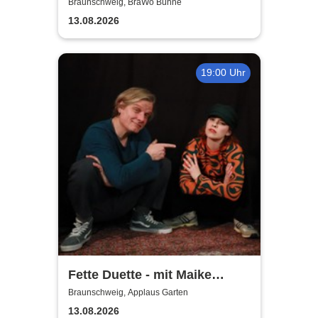
Open Air 2026
Braunschweig, BraWo Bühne
13.08.2026
19:00 Uhr
Fette Duette - mit Maike
Jacobs & Markus Schultze
Braunschweig, Applaus Garten
13.08.2026