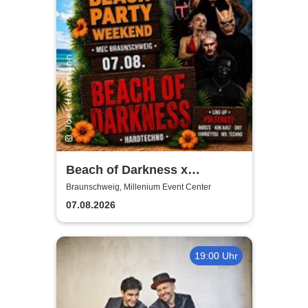
Beach of Darkness x
Poltergst x Techno
Braunschweig, Millenium Event Center
07.08.2026
19:00 Uhr