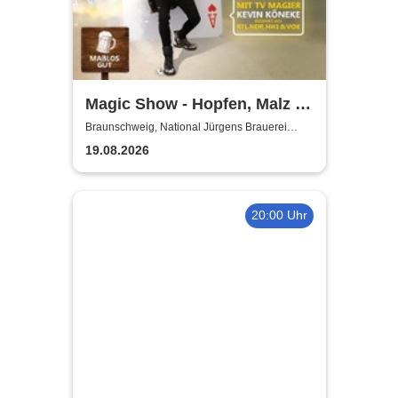
Magic Show - Hopfen, Malz &
Wunder - Kevin Köneke
Braunschweig, National Jürgens Brauerei
GmbH
19.08.2026
20:00 Uhr