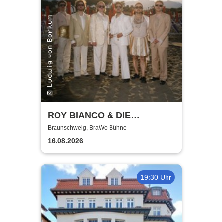
ROY BIANCO & DIE
ABBRUNZATI BOYS - LIVE
Braunschweig, BraWo Bühne
2026
16.08.2026
19:30 Uhr