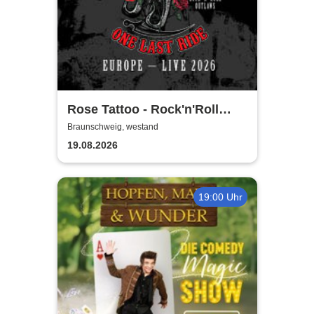
Rose Tattoo - Rock'n'Roll
Outlaws – One Last Ride
Braunschweig, westand
19.08.2026
19:00 Uhr