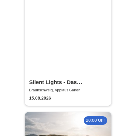
Silent Lights - Das
Mitternachtskonzert
Braunschweig, Applaus Garten
15.08.2026
20:00 Uhr