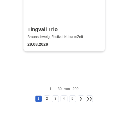
Tingvall Trio
Braunschweig, Festival KulturImZelt
Braunschweig
29.08.2026
1 - 30 von 290
1
2
3
4
5
❯
❯❯