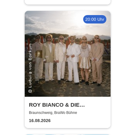
20:00 Uhr
ROY BIANCO & DIE
ABBRUNZATI BOYS - LIVE
Braunschweig, BraWo Bühne
2026
16.08.2026