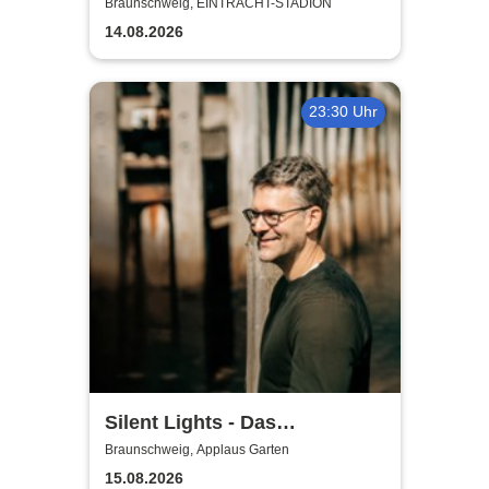
Saison 2026/27
Braunschweig, EINTRACHT-STADION
14.08.2026
23:30 Uhr
Silent Lights - Das
Mitternachtskonzert
Braunschweig, Applaus Garten
15.08.2026