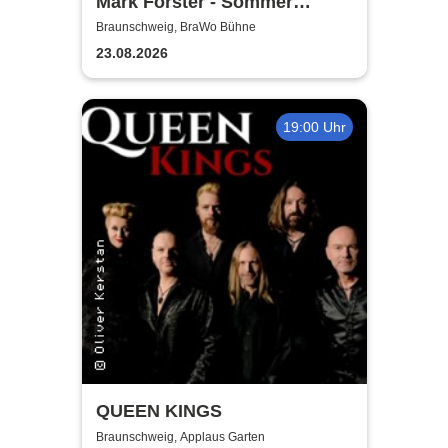
Mark Forster - Sommer
Shows 2026
Braunschweig, BraWo Bühne
23.08.2026
19:00 Uhr
QUEEN KINGS
Braunschweig, Applaus Garten