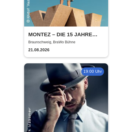
MONTEZ – DIE 15 JAHRE
MONTEZ – TOUR
Braunschweig, BraWo Bühne
21.08.2026
19:00 Uhr