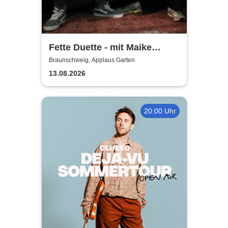
Fette Duette - mit Maike
Jacobs & Markus Schultze
Braunschweig, Applaus Garten
13.08.2026
20:00 Uhr