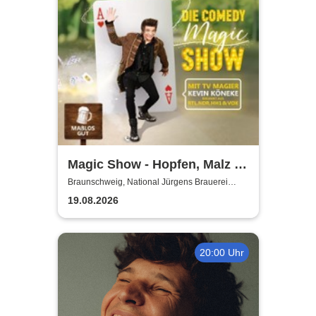
Magic Show - Hopfen, Malz &
Wunder - Kevin Köneke
Braunschweig, National Jürgens Brauerei
GmbH
19.08.2026
20:00 Uhr