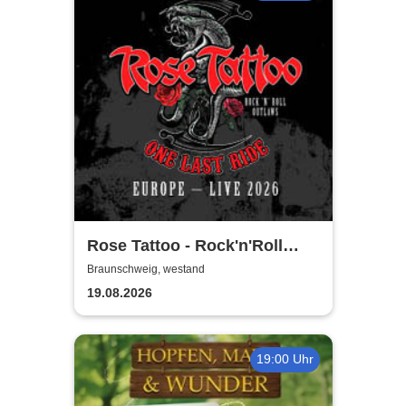
Rose Tattoo - Rock'n'Roll
Outlaws – One Last Ride
Braunschweig, westand
19.08.2026
19:00 Uhr