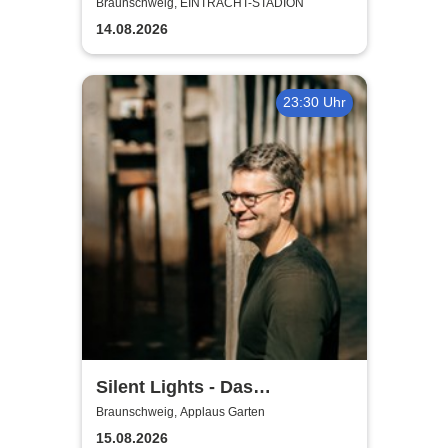
Saison 2026/27
Braunschweig, EINTRACHT-STADION
14.08.2026
23:30 Uhr
Silent Lights - Das
Mitternachtskonzert
Braunschweig, Applaus Garten
15.08.2026