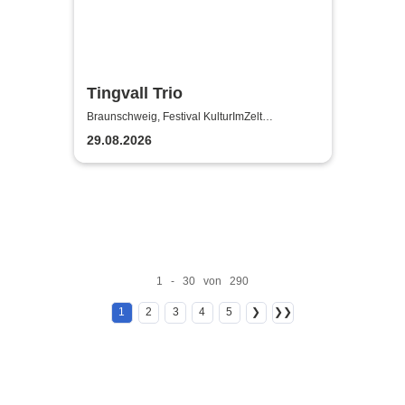
Tingvall Trio
Braunschweig, Festival KulturImZelt
Braunschweig
29.08.2026
1 - 30 von 290
1
2
3
4
5
❯
❯❯