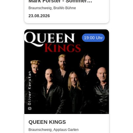
Mark Forster - Sommer
Shows 2026
Braunschweig, BraWo Bühne
23.08.2026
19:00 Uhr
QUEEN KINGS
Braunschweig, Applaus Garten