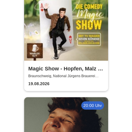
Magic Show - Hopfen, Malz &
Wunder - Kevin Köneke
Braunschweig, National Jürgens Brauerei
GmbH
19.08.2026
20:00 Uhr