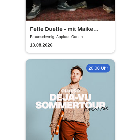
Fette Duette - mit Maike
Jacobs & Markus Schultze
Braunschweig, Applaus Garten
13.08.2026
20:00 Uhr