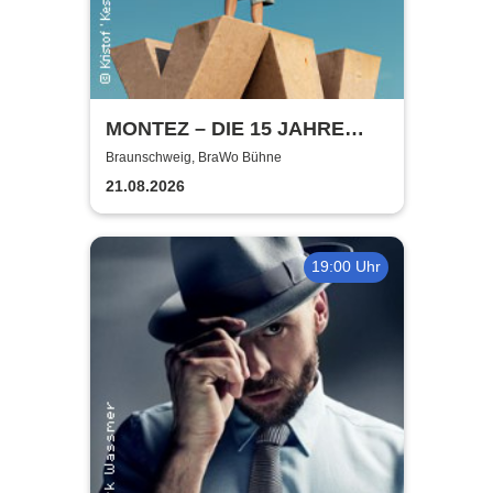
MONTEZ – DIE 15 JAHRE
MONTEZ – TOUR
Braunschweig, BraWo Bühne
21.08.2026
19:00 Uhr