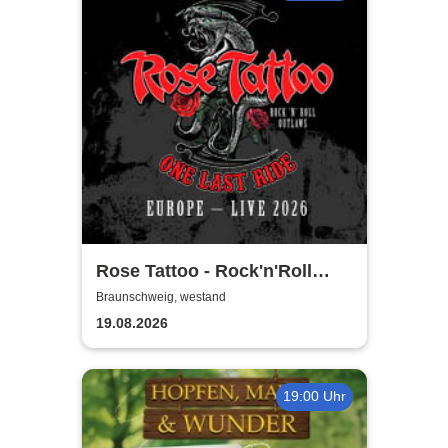
Rose Tattoo - Rock'n'Roll
Outlaws – One Last Ride
Braunschweig, westand
19.08.2026
19:00 Uhr