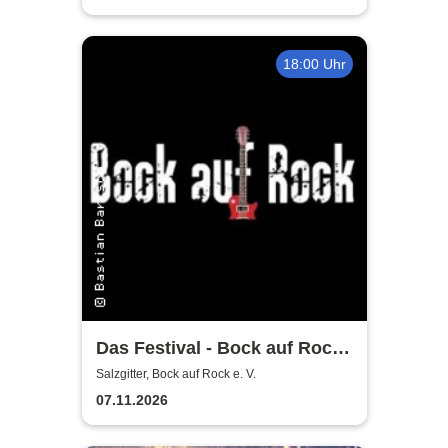
18:00 Uhr
Das Festival - Bock auf Rock
gemeinnütziger e. V.
Salzgitter, Bock auf Rock e. V.
07.11.2026