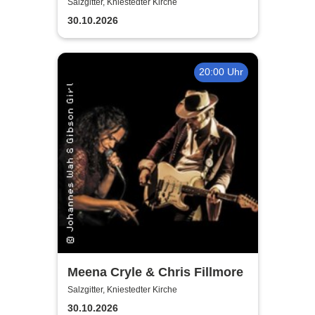
Fischer's Blues Support
Salzgitter, Kniestedter Kirche
30.10.2026
20:00 Uhr
Meena Cryle & Chris Fillmore
Salzgitter, Kniestedter Kirche
30.10.2026