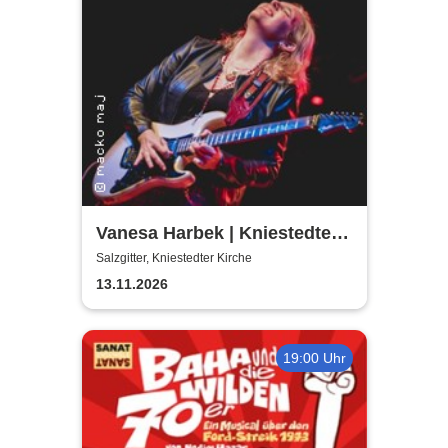
Vanesa Harbek | Kniestedter
Kirche
Salzgitter, Kniestedter Kirche
13.11.2026
19:00 Uhr