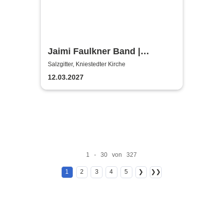
Jaimi Faulkner Band |
Kniestedter Kirche
Salzgitter, Kniestedter Kirche
12.03.2027
1 - 30 von 327
1
2
3
4
5
❯
❯❯