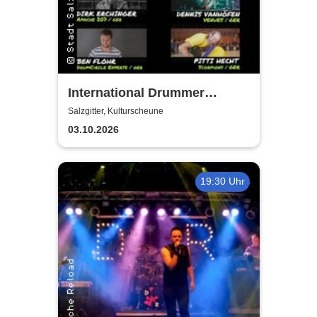
International Drummer
Meeting Konzert |
Salzgitter, Kulturscheune
Kulturscheune
03.10.2026
19:30 Uhr