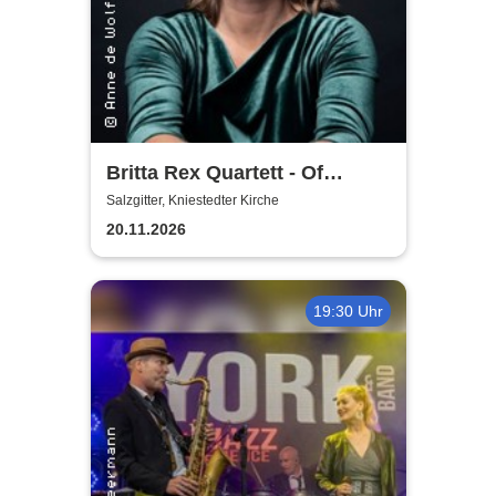
Britta Rex Quartett - Of
Witches, Queens & Heroines
Salzgitter, Kniestedter Kirche
20.11.2026
19:30 Uhr