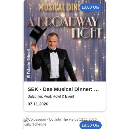
19:00 Uhr
SEK - Das Musical Dinner: A
Broadway Night
Salzgitter, Peak Hotel & Event
07.11.2026
19:30 Uhr