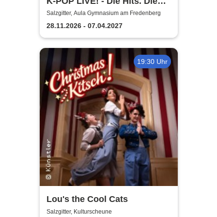
K-POP LIVE! - Die Hits. Die
Moves. Die Show.
Salzgitter, Aula Gymnasium am Fredenberg
28.11.2026 - 07.04.2027
19:30 Uhr
Lou's the Cool Cats
Salzgitter, Kulturscheune