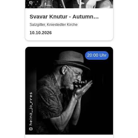
Svavar Knutur - Autumn
String Trio Tour
Salzgitter, Kniestedter Kirche
10.10.2026
20:00 Uhr