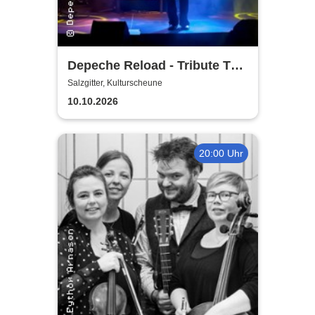
Depeche Reload - Tribute To
Depeche Mode
Salzgitter, Kulturscheune
10.10.2026
20:00 Uhr