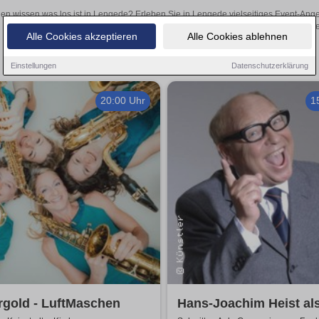
len wissen was los ist in Lengede? Erleben Sie in Lengede vielseitiges Event-Ang
oder aufregende Veranstaltungen in Lengede – hier finden
Alle Cookies akzeptieren
Alle Cookies ablehnen
Einstellungen
Datenschutzerklärung
20:00 Uhr
1
rgold - LuftMaschen
Hans-Joachim Heist al