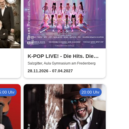
K-POP LIVE! - Die Hits. Die
Moves. Die Show.
Salzgitter, Aula Gymnasium am Fredenberg
28.11.2026 - 07.04.2027
5:00 Uhr
20:00 Uhr