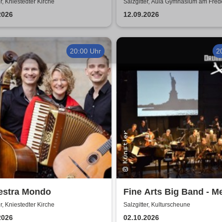
Erhard - Noch'n Gedich
er, Kniestedter Kirche
Salzgitter, Aula Gymnasium am Fre
2026
12.09.2026
20:00 Uhr
2
estra Mondo
Fine Arts Big Band - M
amerikanischer Traum 
er, Kniestedter Kirche
Salzgitter, Kulturscheune
Stories
2026
02.10.2026