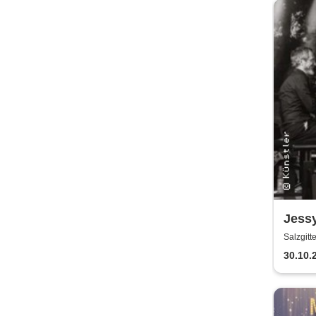
Jess
Fisch
Salzgitt
30.10.