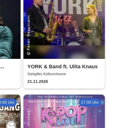
YORK & Band ft. Ulita Knaus
oines
Salzgitter, Kulturscheune
21.11.2026
0:00 Uhr
17:00 Uhr