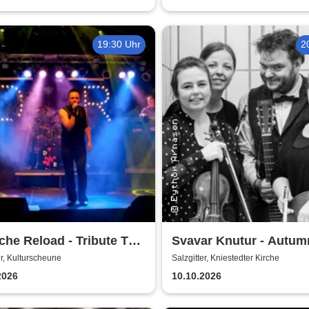
19:30 Uhr
2
he Reload - Tribute To
Svavar Knutur - Autum
che Mode
String Trio Tour
er, Kulturscheune
Salzgitter, Kniestedter Kirche
2026
10.10.2026