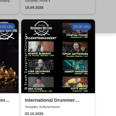
t
Konzert
denberg
Salzgitter, Arche 4
19.09.2026
0:00 Uhr
20:00 Uhr
ein
International Drummer
- True
Meeting Konzert |
Salzgitter, Kulturscheune
Kulturscheune
03.10.2026