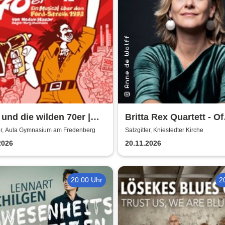
und die wilden 70er |
Britta Rex Quartett - Of
 Gymnasium am
Witches, Queens & Her
ter, Aula Gymnasium am Fredenberg
Salzgitter, Kniestedter Kirche
enberg
2026
20.11.2026
20:00 Uhr
2