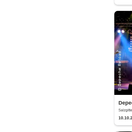
Depec
Depe
Salzgitt
10.10.