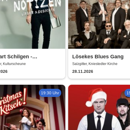
rt Schilgen -
Lösekes Blues Gang
senheitsnotizen
er, Kulturscheune
Salzgitter, Kniestedter Kirche
2026
28.11.2026
19:30 Uhr
1