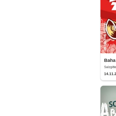
Baha 
Aula
Salzgit
Fred
14.11.