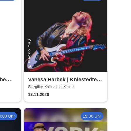
The
Vanesa Harbek | Kniestedter
Kirche
Salzgitter, Kniestedter Kirche
13.11.2026
0:00 Uhr
19:30 Uhr