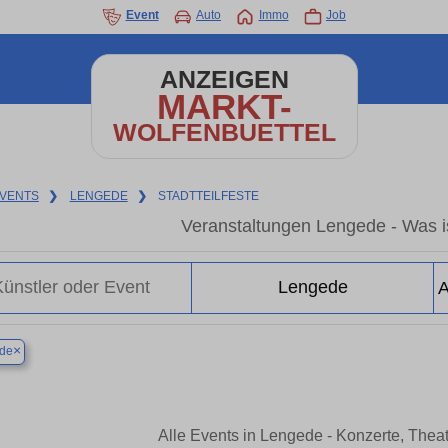
Event
Auto
Immo
Job
ANZEIGEN
MARKT-
WOLFENBUETTEL
VENTS
❯
LENGEDE
❯
STADTTEILFESTE
Veranstaltungen Lengede - Was is
×
de
Alle Events in Lengede - Konzerte, Thea