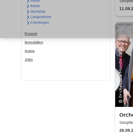
❯ Peine
Salzgitt
❯ Ilsede
11.09.
❯ Vechelde
❯ Langelsheim
❯ Cremlingen
Freizeit
Immobilien
Autos
Jobs
Orch
Salzgitt
26.09.