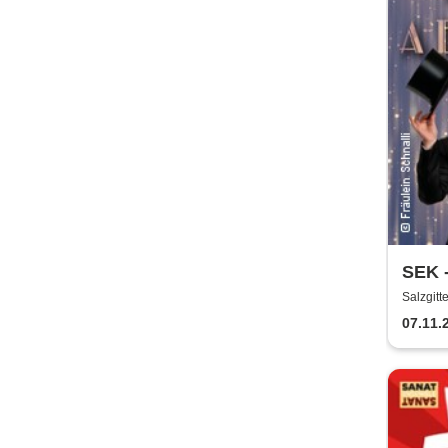
SEK -
Broa
Salzgitt
07.11.