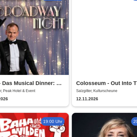
 Das Musical Dinner: A
Colosseum - Out Into 
dway Night
Fields
er, Peak Hotel & Event
Salzgitter, Kulturscheune
2026
12.11.2026
19:00 Uhr
2