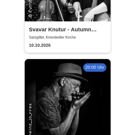
Svavar Knutur - Autumn
String Trio Tour
Salzgitter, Kniestedter Kirche
10.10.2026
20:00 Uhr