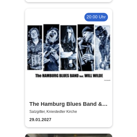
20:00 Uhr
The Hamburg Blues Band &
Friends
Salzgitter, Kniestedter Kirche
29.01.2027