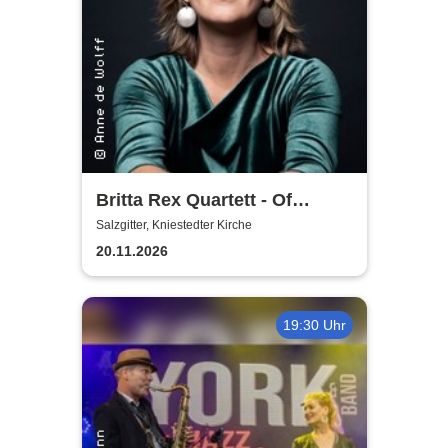
Britta Rex Quartett - Of
Witches, Queens & Heroines
Salzgitter, Kniestedter Kirche
20.11.2026
19:30 Uhr