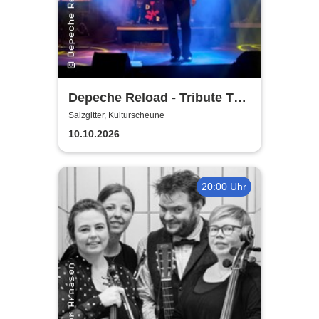
Depeche Reload - Tribute To
Depeche Mode
Salzgitter, Kulturscheune
10.10.2026
20:00 Uhr