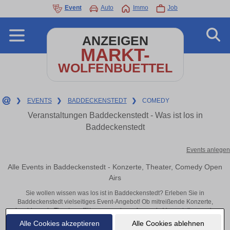
Event
Auto
Immo
Job
ANZEIGEN
MARKT-
WOLFENBUETTEL
❯
EVENTS
❯
BADDECKENSTEDT
❯
COMEDY
Veranstaltungen Baddeckenstedt - Was ist los in
Baddeckenstedt
Events anlegen
Alle Events in Baddeckenstedt - Konzerte, Theater, Comedy Open
Airs
Sie wollen wissen was los ist in Baddeckenstedt? Erleben Sie in
Baddeckenstedt vielseitiges Event-Angebot! Ob mitreißende Konzerte,
inspirierende Theateraufführungen oder aufregende Veranstaltungen in
Baddeckenstedt – hier finden alles im Überblick und Tickets.
Alle Cookies akzeptieren
Alle Cookies ablehnen