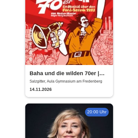
Baha und die wilden 70er |
Aula Gymnasium am
Salzgitter, Aula Gymnasium am Fredenberg
Fredenberg
14.11.2026
20:00 Uhr