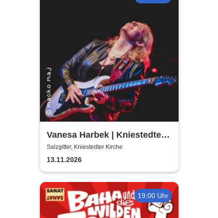
Vanesa Harbek | Kniestedter
Kirche
Salzgitter, Kniestedter Kirche
13.11.2026
19:00 Uhr