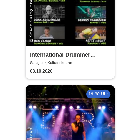
International Drummer
Meeting Konzert |
Salzgitter, Kulturscheune
Kulturscheune
03.10.2026
19:30 Uhr