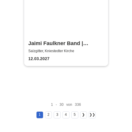
Jaimi Faulkner Band |
Kniestedter Kirche
Salzgitter, Kniestedter Kirche
12.03.2027
1 - 30 von 336
1
2
3
4
5
❯
❯❯