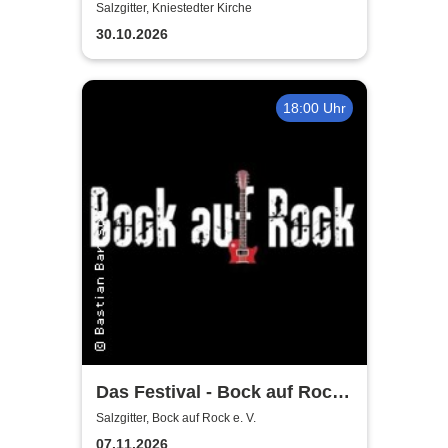
Salzgitter, Kniestedter Kirche
30.10.2026
18:00 Uhr
Das Festival - Bock auf Rock
gemeinnütziger e. V.
Salzgitter, Bock auf Rock e. V.
07.11.2026