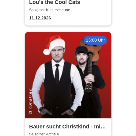
Lou's the Cool Cats
Salzgitter, Kulturscheune
11.12.2026
15:00 Uhr
Bauer sucht Christkind - mit
Ralf Bauer & Pat Fritz
Salzgitter, Arche 4