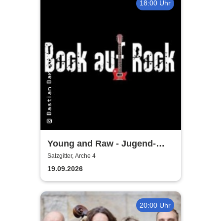
18:00 Uhr
Young and Raw - Jugend-
Konzert
Salzgitter, Arche 4
19.09.2026
20:00 Uhr