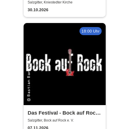
Salzgitter, Kniestedter Kirche
30.10.2026
18:00 Uhr
Das Festival - Bock auf Rock
gemeinnütziger e. V.
Salzgitter, Bock auf Rock e. V.
07.11.2026