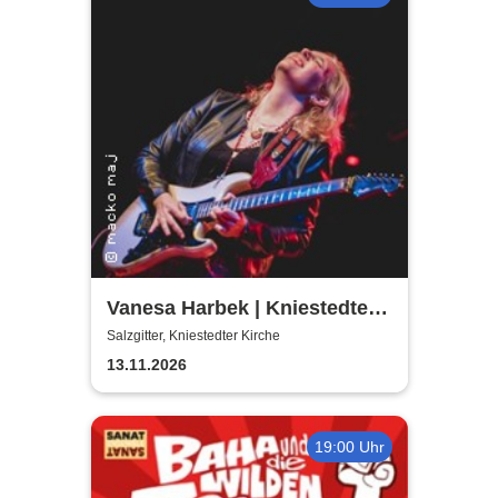
Vanesa Harbek | Kniestedter
Kirche
Salzgitter, Kniestedter Kirche
13.11.2026
19:00 Uhr