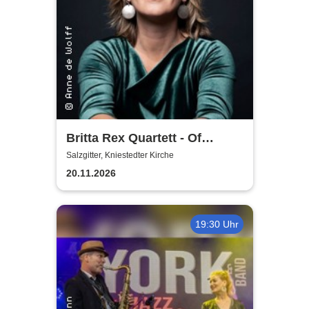
Britta Rex Quartett - Of
Witches, Queens & Heroines
Salzgitter, Kniestedter Kirche
20.11.2026
19:30 Uhr