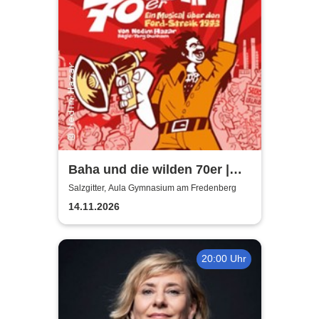
Baha und die wilden 70er |
Aula Gymnasium am
Salzgitter, Aula Gymnasium am Fredenberg
Fredenberg
14.11.2026
20:00 Uhr