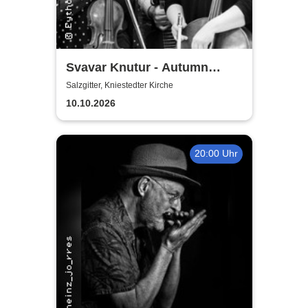
Svavar Knutur - Autumn
String Trio Tour
Salzgitter, Kniestedter Kirche
10.10.2026
20:00 Uhr