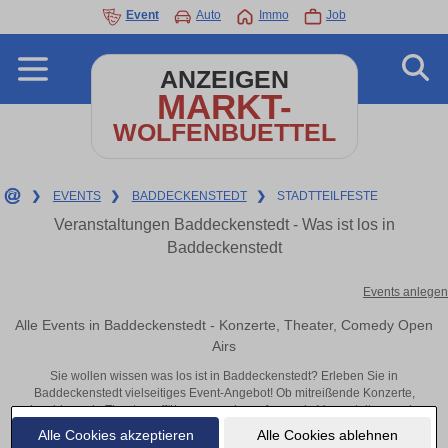
Event
Auto
Immo
Job
ANZEIGEN
MARKT-
WOLFENBUETTEL
❯
EVENTS
❯
BADDECKENSTEDT
❯
STADTTEILFESTE
Veranstaltungen Baddeckenstedt - Was ist los in
Baddeckenstedt
Events anlegen
Alle Events in Baddeckenstedt - Konzerte, Theater, Comedy Open
Airs
Sie wollen wissen was los ist in Baddeckenstedt? Erleben Sie in
Baddeckenstedt vielseitiges Event-Angebot! Ob mitreißende Konzerte,
inspirierende Theateraufführungen oder aufregende Veranstaltungen in
Baddeckenstedt – hier finden alles im Überblick und Tickets.
Alle Cookies akzeptieren
Alle Cookies ablehnen