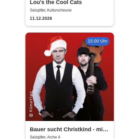
Lou's the Cool Cats
Salzgitter, Kulturscheune
11.12.2026
15:00 Uhr
Bauer sucht Christkind - mit
Ralf Bauer & Pat Fritz
Salzgitter, Arche 4