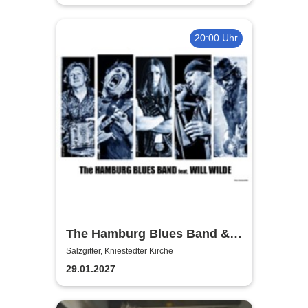
20:00 Uhr
The Hamburg Blues Band &
Friends
Salzgitter, Kniestedter Kirche
29.01.2027