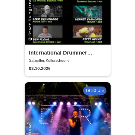
International Drummer
Meeting Konzert |
Salzgitter, Kulturscheune
Kulturscheune
03.10.2026
19:30 Uhr