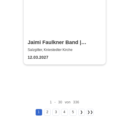
Jaimi Faulkner Band |
Kniestedter Kirche
Salzgitter, Kniestedter Kirche
12.03.2027
1 - 30 von 336
1
2
3
4
5
❯
❯❯