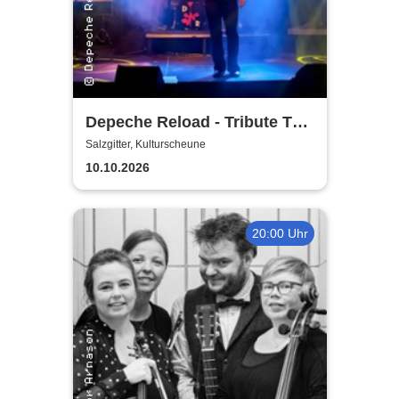
Depeche Reload - Tribute To
Depeche Mode
Salzgitter, Kulturscheune
10.10.2026
20:00 Uhr