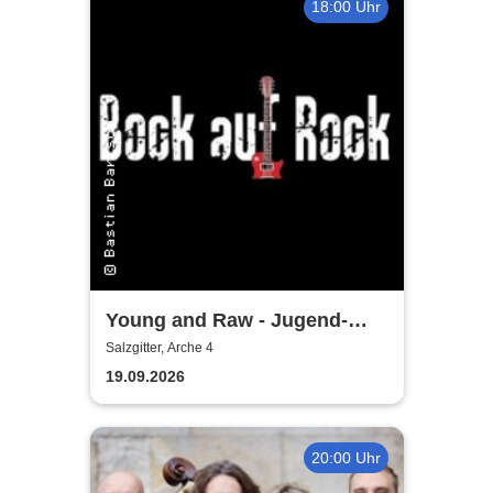
18:00 Uhr
Young and Raw - Jugend-
Konzert
Salzgitter, Arche 4
19.09.2026
20:00 Uhr