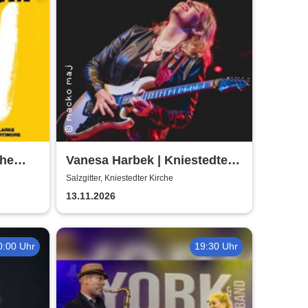
The
Vanesa Harbek | Kniestedter
Kirche
Salzgitter, Kniestedter Kirche
13.11.2026
0:00 Uhr
19:30 Uhr