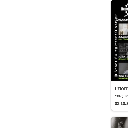
Inter
Meeti
Salzgitt
Kult
03.10.