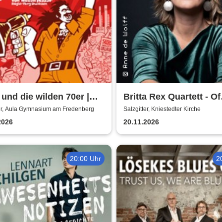
und die wilden 70er |
Britta Rex Quartett - Of
 Gymnasium am
Witches, Queens & Her
ter, Aula Gymnasium am Fredenberg
Salzgitter, Kniestedter Kirche
enberg
2026
20.11.2026
20:00 Uhr
2