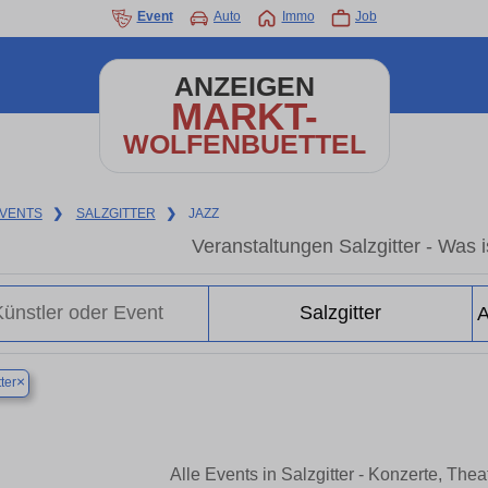
Event
Auto
Immo
Job
ANZEIGEN
MARKT-
WOLFENBUETTEL
VENTS
❯
SALZGITTER
❯
JAZZ
Veranstaltungen Salzgitter - Was is
×
ter
Alle Events in Salzgitter - Konzerte, Th