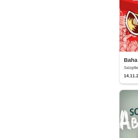
Baha 
Aula
Salzgit
Fred
14.11.