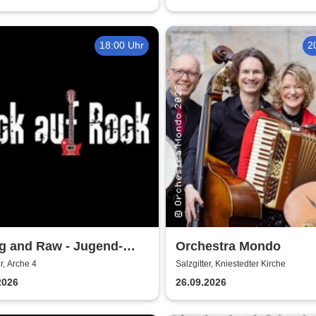
18:00 Uhr
2
g and Raw - Jugend-
Orchestra Mondo
ert
er, Arche 4
Salzgitter, Kniestedter Kirche
2026
26.09.2026