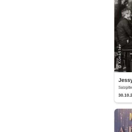
Jess
Fisch
Salzgitt
30.10.