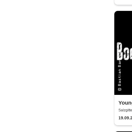
Youn
Konz
Salzgitt
19.09.