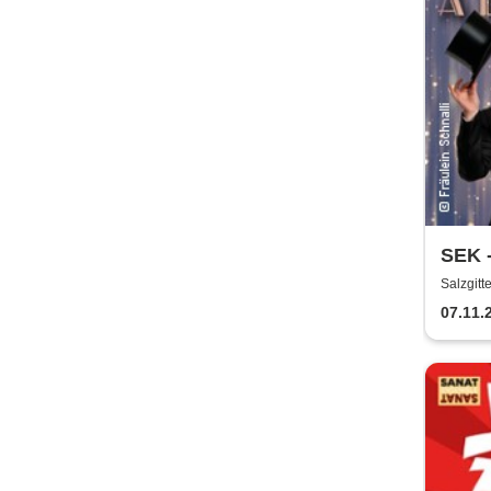
SEK -
Broa
Salzgitt
07.11.