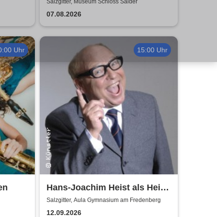
komme! 2026
Salzgitter, Museum Schloss Salder
07.08.2026
0:00 Uhr
15:00 Uhr
en
Hans-Joachim Heist als Heinz
Erhard - Noch'n Gedicht
Salzgitter, Aula Gymnasium am Fredenberg
12.09.2026