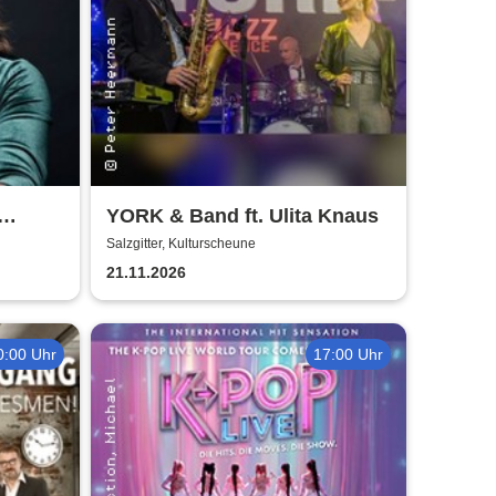
YORK & Band ft. Ulita Knaus
oines
Salzgitter, Kulturscheune
21.11.2026
0:00 Uhr
17:00 Uhr