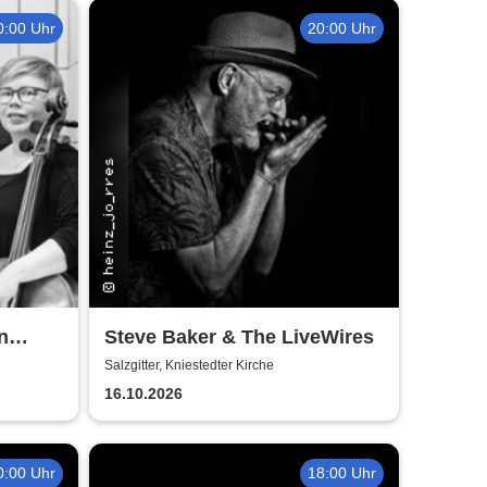
0:00 Uhr
20:00 Uhr
n
Steve Baker & The LiveWires
Salzgitter, Kniestedter Kirche
16.10.2026
0:00 Uhr
18:00 Uhr