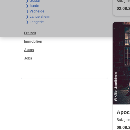
zum 
❯ Goslar
Salzgitt
❯ Ilsede
02.08.
❯ Vechelde
❯ Langelsheim
❯ Lengede
Freizeit
Immobilien
Autos
Jobs
Apoca
Salzgitt
08.08.