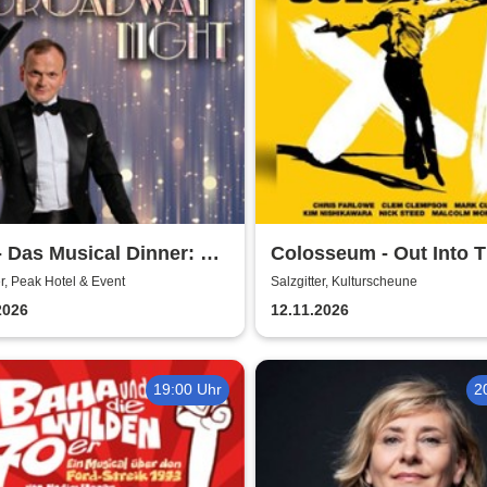
 Das Musical Dinner: A
Colosseum - Out Into 
dway Night
Fields
er, Peak Hotel & Event
Salzgitter, Kulturscheune
2026
12.11.2026
19:00 Uhr
2