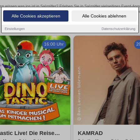
en wissen was los ist in Salzgitter? Erleben Sie in Salzgitter vielseitiges Event-
oder aufregende Veranstaltungen in Salzgitter – hier find
Alle Cookies akzeptieren
Alle Cookies ablehnen
Einstellungen
Datenschutzerklärung
16:00 Uhr
2
astic Live! Die Reise
KAMRAD