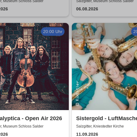
Feuervulkan
er, Museum Schloss Salder
Salzgitter, Museum Schloss Salder
2026
06.08.2026
20:00 Uhr
2
lyptica - Open Air 2026
Sistergold - LuftMasch
er, Museum Schloss Salder
Salzgitter, Kniestedter Kirche
2026
11.09.2026