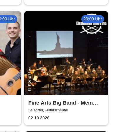
0:00 Uhr
20:00 Uhr
Fine Arts Big Band - Mein
amerikanischer Traum - True
Salzgitter, Kulturscheune
Stories
02.10.2026