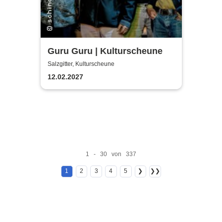
Guru Guru | Kulturscheune
Salzgitter, Kulturscheune
12.02.2027
1 - 30 von 337
1
2
3
4
5
❯
❯❯