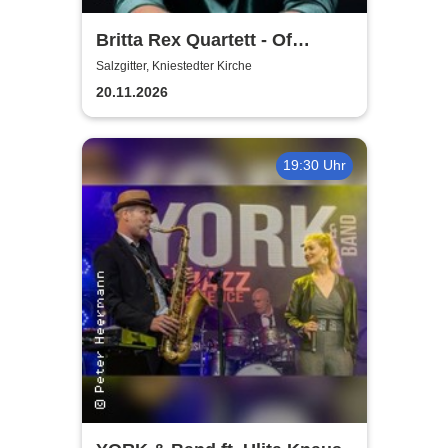
Britta Rex Quartett - Of
Witches, Queens & Heroines
Salzgitter, Kniestedter Kirche
20.11.2026
19:30 Uhr