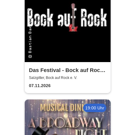
Das Festival - Bock auf Rock
gemeinnütziger e. V.
Salzgitter, Bock auf Rock e. V.
07.11.2026
19:00 Uhr