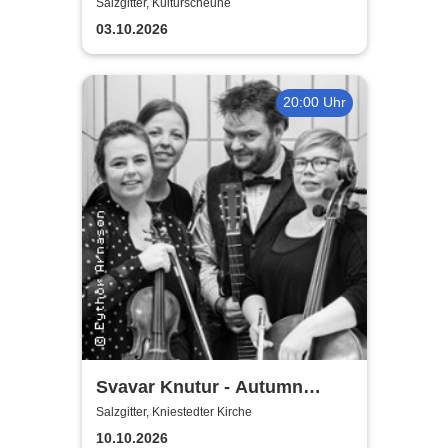
Meeting Konzert |
Salzgitter, Kulturscheune
Kulturscheune
03.10.2026
20:00 Uhr
Svavar Knutur - Autumn
String Trio Tour
Salzgitter, Kniestedter Kirche
10.10.2026