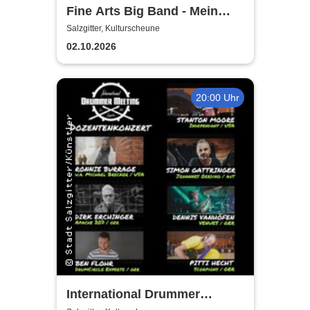
Fine Arts Big Band - Mein
amerikanischer Traum - True
Salzgitter, Kulturscheune
Stories
02.10.2026
20:00 Uhr
International Drummer