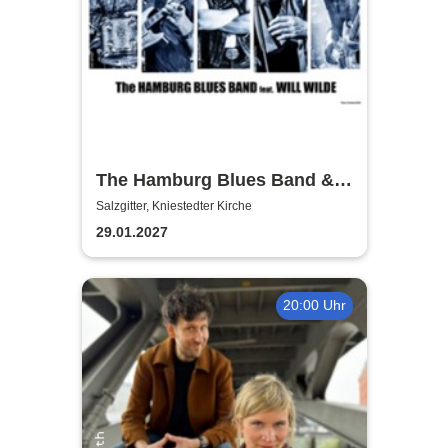
The Hamburg Blues Band &
Friends
Salzgitter, Kniestedter Kirche
29.01.2027
20:00 Uhr