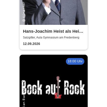
Hans-Joachim Heist als Heinz
Erhard - Noch'n Gedicht
Salzgitter, Aula Gymnasium am Fredenberg
12.09.2026
18:00 Uhr