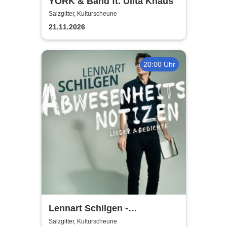
YORK & Band ft. Ulita Knaus
Salzgitter, Kulturscheune
21.11.2026
20:00 Uhr
Lennart Schilgen -
Abwesenheitsnotizen
Salzgitter, Kulturscheune