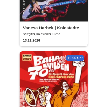
Vanesa Harbek | Kniestedter
Kirche
Salzgitter, Kniestedter Kirche
13.11.2026
19:00 Uhr