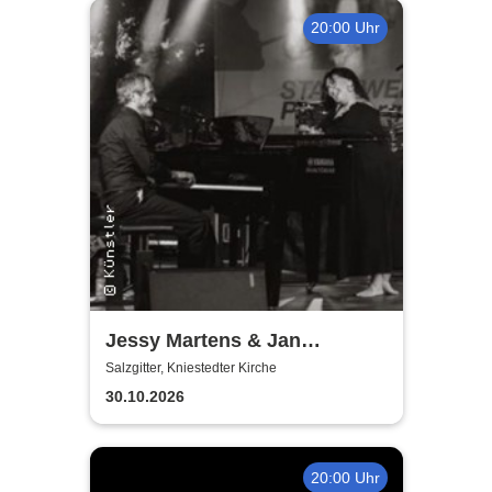
20:00 Uhr
Jessy Martens & Jan
Fischer's Blues Support
Salzgitter, Kniestedter Kirche
30.10.2026
20:00 Uhr