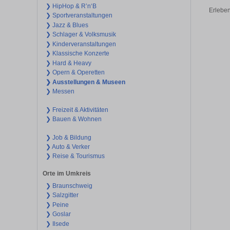
❯ HipHop & R’n‘B
Erleben
❯ Sportveranstaltungen
❯ Jazz & Blues
❯ Schlager & Volksmusik
❯ Kinderveranstaltungen
❯ Klassische Konzerte
❯ Hard & Heavy
❯ Opern & Operetten
❯ Ausstellungen & Museen
❯ Messen
❯ Freizeit & Aktivitäten
❯ Bauen & Wohnen
❯ Job & Bildung
❯ Auto & Verker
❯ Reise & Tourismus
Orte im Umkreis
❯ Braunschweig
❯ Salzgitter
❯ Peine
❯ Goslar
❯ Ilsede