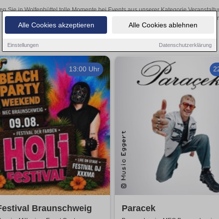
en Sie in Wolfenbüttel tolle Momente bei Events aus unserer Kategorie Veranstaltu
online Ihre Tickets über den Online-Kartenver
Alle Cookies akzeptieren
Alle Cookies ablehnen
Einstellungen
Datenschutzerklärung
13:00 Uhr
2
Festival Braunschweig
Paracek