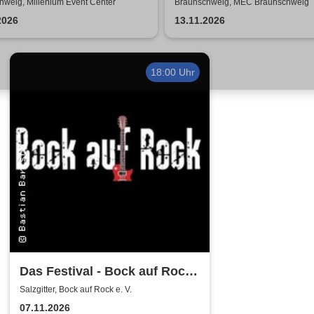
hweig, Millenium Event Center
Braunschweig, MEC Braunschweig
2026
13.11.2026
18:00 Uhr
Das Festival - Bock auf Rock
gemeinnütziger e. V.
Salzgitter, Bock auf Rock e. V.
07.11.2026