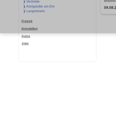
Braunsc
❯ Vechelde
❯ Königslutter am Elm
09.08.
❯ Langelsheim
Freizeit
Immobilien
Autos
Jobs