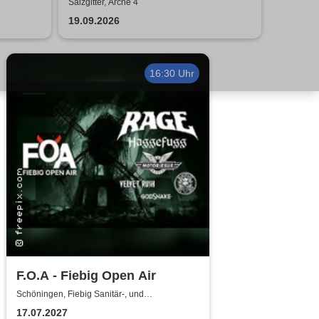
Konzert
Salzgitter, Arche 4
19.09.2026
16:30 Uhr
F.O.A - Fiebig Open Air
Schöningen, Fiebig Sanitär-, und
Heizungstechnik
17.07.2027