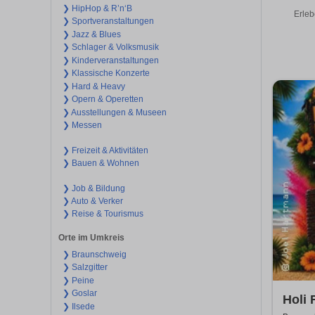
❯ HipHop & R’n‘B
Erleb
❯ Sportveranstaltungen
❯ Jazz & Blues
❯ Schlager & Volksmusik
❯ Kinderveranstaltungen
❯ Klassische Konzerte
❯ Hard & Heavy
❯ Opern & Operetten
❯ Ausstellungen & Museen
❯ Messen
❯ Freizeit & Aktivitäten
❯ Bauen & Wohnen
❯ Job & Bildung
❯ Auto & Verker
❯ Reise & Tourismus
Orte im Umkreis
❯ Braunschweig
❯ Salzgitter
❯ Peine
❯ Goslar
Holi 
❯ Ilsede