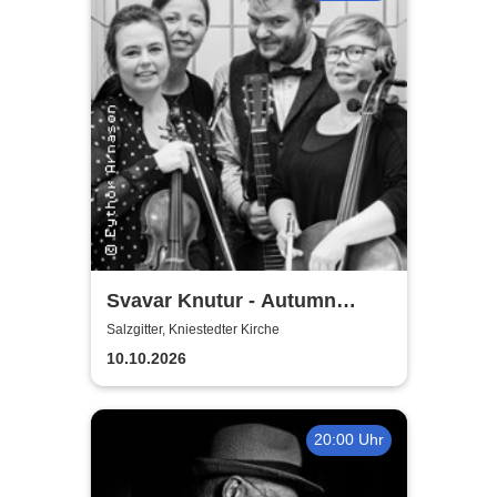
Svavar Knutur - Autumn
String Trio Tour
Salzgitter, Kniestedter Kirche
10.10.2026
20:00 Uhr