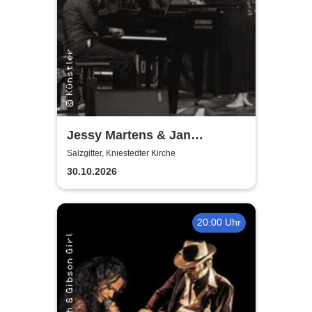
Jessy Martens & Jan
Fischer's Blues Support
Salzgitter, Kniestedter Kirche
30.10.2026
20:00 Uhr