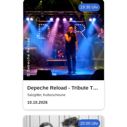
19:30 Uhr
Depeche Reload - Tribute To
Depeche Mode
Salzgitter, Kulturscheune
10.10.2026
20:00 Uhr