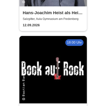
Hans-Joachim Heist als Heinz
Erhard - Noch'n Gedicht
Salzgitter, Aula Gymnasium am Fredenberg
12.09.2026
18:00 Uhr