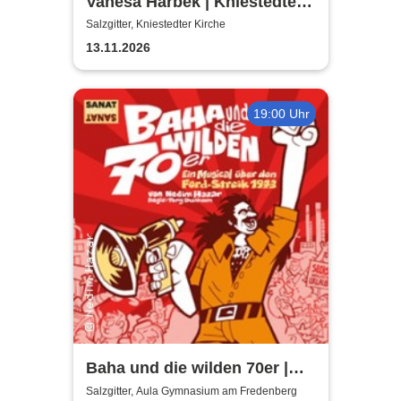
Vanesa Harbek | Kniestedter
Kirche
Salzgitter, Kniestedter Kirche
13.11.2026
19:00 Uhr
Baha und die wilden 70er |
Aula Gymnasium am
Salzgitter, Aula Gymnasium am Fredenberg