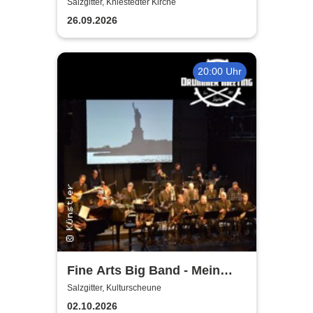
Salzgitter, Kniestedter Kirche
26.09.2026
20:00 Uhr
Fine Arts Big Band - Mein
amerikanischer Traum - True
Salzgitter, Kulturscheune
Stories
02.10.2026