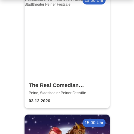
19:30 Uhr
The Real Comedian
Harmonists - Die
Peine, Stadttheater Peiner Festsäle
Weihnachtsshow - Hell ist die
03.12.2026
Nacht
15:00 Uhr