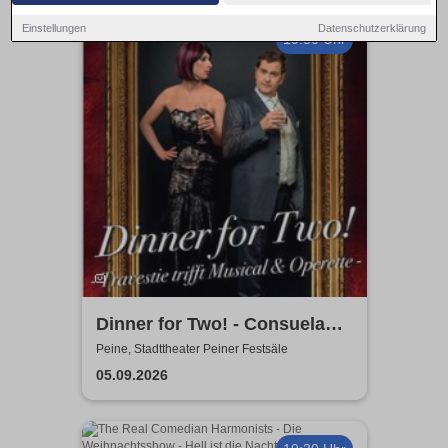
Einstellungen
Datenschutzerklärung
19:30 Uhr
Dinner for Two! - Consuela
Grand & Helge Thomas
Peine, Stadttheater Peiner Festsäle
05.09.2026