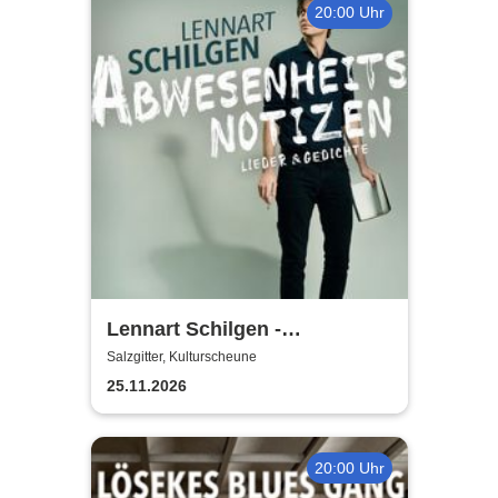
20:00 Uhr
Lennart Schilgen -
Abwesenheitsnotizen
Salzgitter, Kulturscheune
25.11.2026
20:00 Uhr