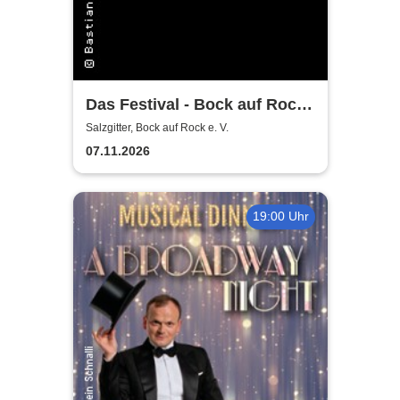
Das Festival - Bock auf Rock
gemeinnütziger e. V.
Salzgitter, Bock auf Rock e. V.
07.11.2026
19:00 Uhr