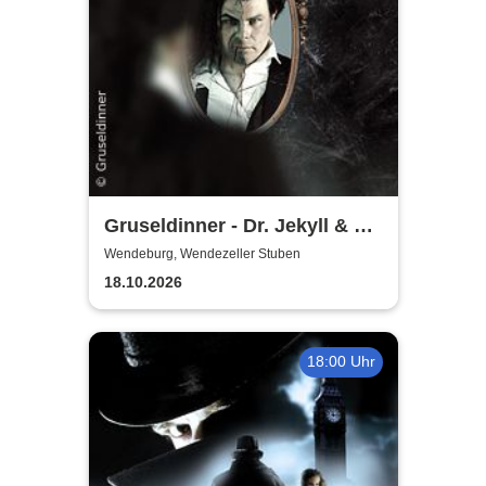
Gruseldinner - Dr. Jekyll & Mr.
Hyde
Wendeburg, Wendezeller Stuben
18.10.2026
18:00 Uhr