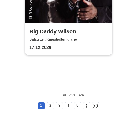
Big Daddy Wilson
Salzgitter, Kniestedter Kirche
17.12.2026
1 - 30 von 326
1
2
3
4
5
❯
❯❯