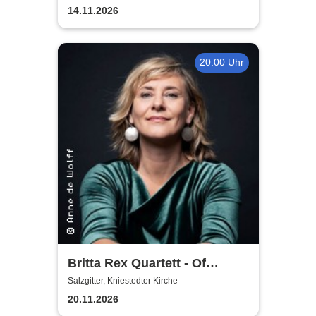
Fredenberg
14.11.2026
20:00 Uhr
Britta Rex Quartett - Of
Witches, Queens & Heroines
Salzgitter, Kniestedter Kirche
20.11.2026