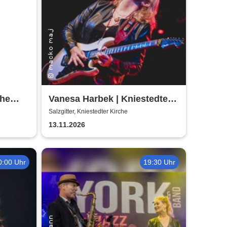
The
Vanesa Harbek | Kniestedter
Kirche
Salzgitter, Kniestedter Kirche
13.11.2026
0:00 Uhr
19:30 Uhr