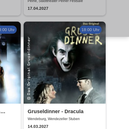
das Musical | Theater Liberi
Peine, Stadttheater Peiner Festsäle
ist die
17.04.2027
8:00 Uhr
18:00 Uhr
e
Gruseldinner - Dracula
Wendeburg, Wendezeller Stuben
14.03.2027