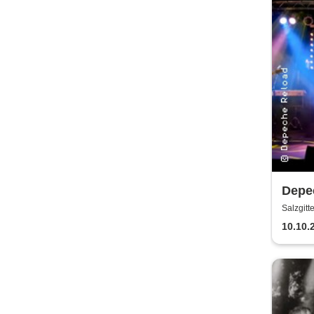
Depec
Depe
Salzgitt
10.10.