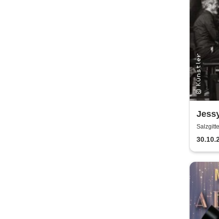
Jess
Fisch
Salzgitt
30.10.