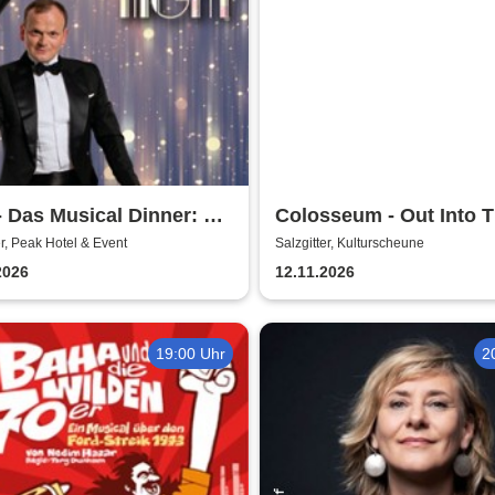
 Das Musical Dinner: A
Colosseum - Out Into 
dway Night
Fields
er, Peak Hotel & Event
Salzgitter, Kulturscheune
2026
12.11.2026
19:00 Uhr
2