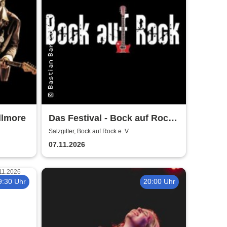
llmore
Das Festival - Bock auf Rock
gemeinnütziger e. V.
Salzgitter, Bock auf Rock e. V.
07.11.2026
9:30 Uhr
20:00 Uhr