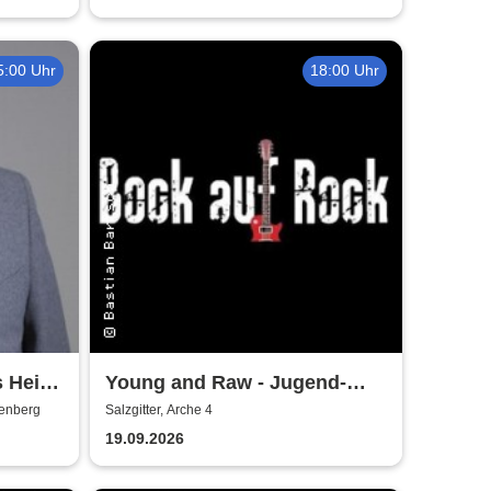
5:00 Uhr
18:00 Uhr
s Heinz
Young and Raw - Jugend-
t
Konzert
denberg
Salzgitter, Arche 4
19.09.2026