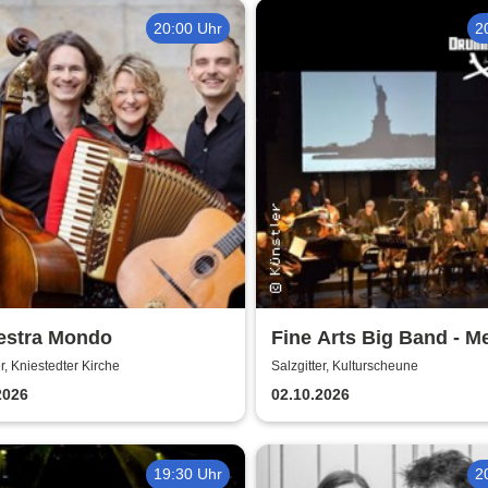
20:00 Uhr
2
estra Mondo
Fine Arts Big Band - M
amerikanischer Traum 
er, Kniestedter Kirche
Salzgitter, Kulturscheune
Stories
2026
02.10.2026
19:30 Uhr
2