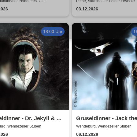
d & Helge Thomas
Harmonists - Die
tadttheater Peiner Festsäle
Peine, Stadttheater Peiner Festsäle
Weihnachtsshow - Hell 
2026
03.12.2026
Nacht
18:00 Uhr
1
ldinner - Dr. Jekyll & Mr.
Gruseldinner - Jack th
Ripper
rg, Wendezeller Stuben
Wendeburg, Wendezeller Stuben
2026
06.12.2026