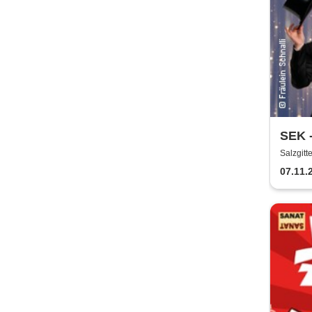
SEK -
Broa
Salzgitt
07.11.