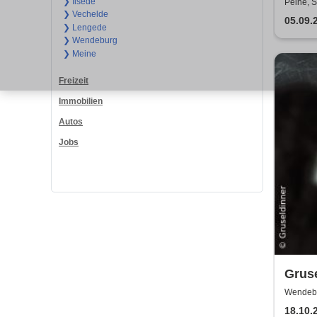
Gran
❯ Ilsede
Peine, S
❯ Vechelde
05.09.
❯ Lengede
❯ Wendeburg
❯ Meine
Freizeit
Immobilien
Autos
Jobs
Gruse
Hyde
Wendebu
18.10.