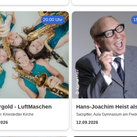
20:00 Uhr
1
rgold - LuftMaschen
Hans-Joachim Heist al
Erhard - Noch'n Gedich
er, Kniestedter Kirche
Salzgitter, Aula Gymnasium am Fre
2026
12.09.2026