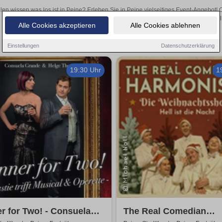
len wissen was los ist in Peine? Erleben Sie in Peine vielseitiges Event-Angebot!
aufregende Veranstaltungen in Peine – hier finden al
Alle Cookies akzeptieren
Alle Cookies ablehnen
Einstellungen
Datenschutzerklärung
19:30 Uhr
1
r for Two! - Consuela
The Real Comedian