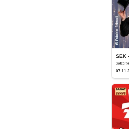
SEK -
Broa
Salzgitt
07.11.