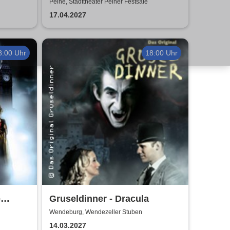
das Musical | Theater Liberi
Peine, Stadttheater Peiner Festsäle
ist die
17.04.2027
8:00 Uhr
18:00 Uhr
e
Gruseldinner - Dracula
Wendeburg, Wendezeller Stuben
14.03.2027