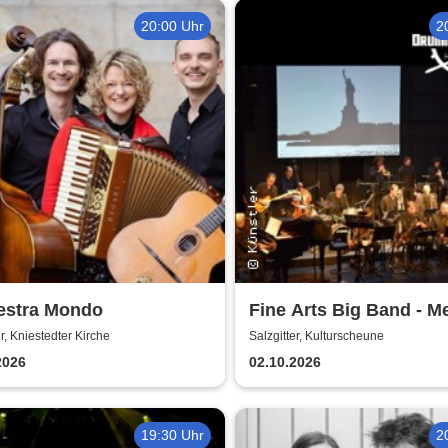
20:00 Uhr
2
estra Mondo
Fine Arts Big Band - M
amerikanischer Traum 
er, Kniestedter Kirche
Salzgitter, Kulturscheune
Stories
2026
02.10.2026
19:30 Uhr
2