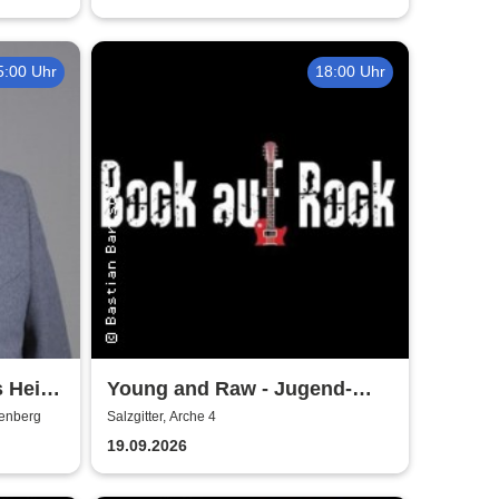
5:00 Uhr
18:00 Uhr
s Heinz
Young and Raw - Jugend-
t
Konzert
denberg
Salzgitter, Arche 4
19.09.2026