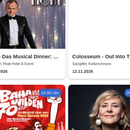
 Das Musical Dinner: A
Colosseum - Out Into 
dway Night
Fields
er, Peak Hotel & Event
Salzgitter, Kulturscheune
2026
12.11.2026
19:00 Uhr
2