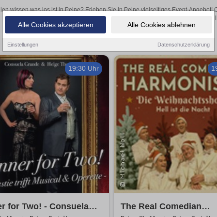
len wissen was los ist in Peine? Erleben Sie in Peine vielseitiges Event-Angebot!
aufregende Veranstaltungen in Peine – hier finden al
Alle Cookies akzeptieren
Alle Cookies ablehnen
Einstellungen
Datenschutzerklärung
19:30 Uhr
1
r for Two! - Consuela
The Real Comedian