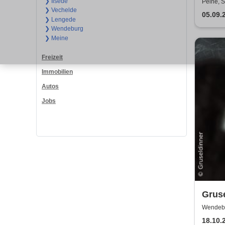
Gran
❯ Ilsede
Peine, S
❯ Vechelde
05.09.
❯ Lengede
❯ Wendeburg
❯ Meine
Freizeit
Immobilien
Autos
Jobs
Gruse
Hyde
Wendebu
18.10.