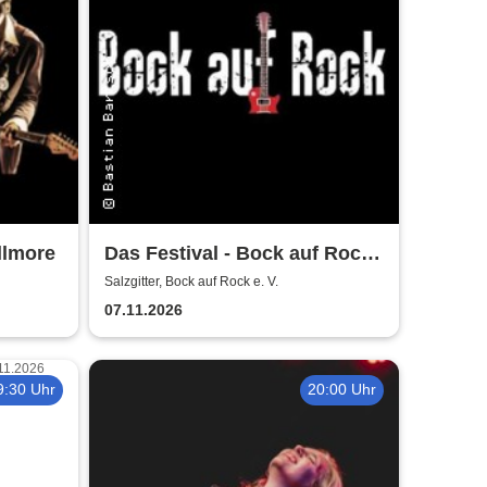
llmore
Das Festival - Bock auf Rock
gemeinnütziger e. V.
Salzgitter, Bock auf Rock e. V.
07.11.2026
9:30 Uhr
20:00 Uhr