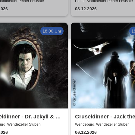
d & Helge Thomas
Harmonists - Die
tadttheater Peiner Festsäle
Peine, Stadttheater Peiner Festsäle
Weihnachtsshow - Hell 
2026
03.12.2026
Nacht
18:00 Uhr
1
ldinner - Dr. Jekyll & Mr.
Gruseldinner - Jack th
Ripper
rg, Wendezeller Stuben
Wendeburg, Wendezeller Stuben
2026
06.12.2026