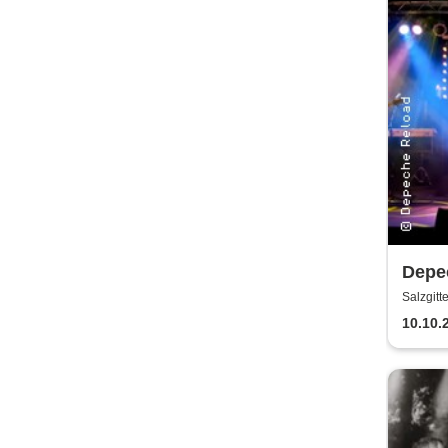
Depec
Depe
Salzgitt
10.10.