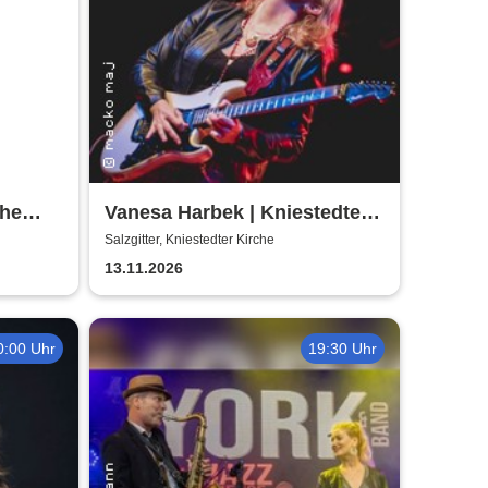
The
Vanesa Harbek | Kniestedter
Kirche
Salzgitter, Kniestedter Kirche
13.11.2026
0:00 Uhr
19:30 Uhr