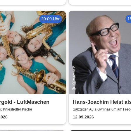
20:00 Uhr
1
rgold - LuftMaschen
Hans-Joachim Heist al
Erhard - Noch'n Gedich
er, Kniestedter Kirche
Salzgitter, Aula Gymnasium am Fre
2026
12.09.2026