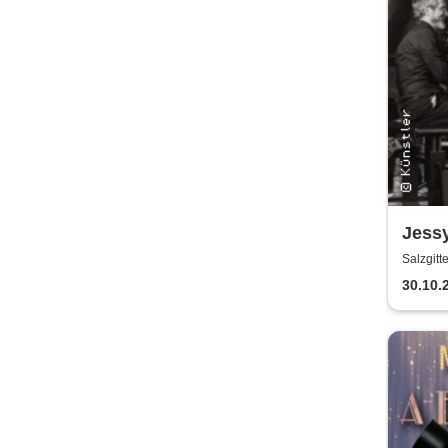
Jess
Fisch
Salzgitt
30.10.